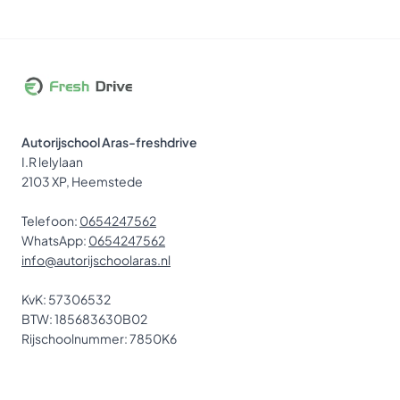
Autorijschool Aras-freshdrive
I.R lelylaan
2103 XP, Heemstede
Telefoon:
0654247562
WhatsApp:
0654247562
info@autorijschoolaras.nl
KvK: 57306532
BTW: 185683630B02
Rijschoolnummer: 7850K6