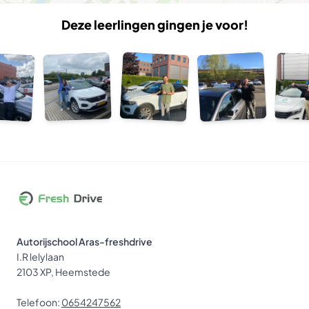
Deze leerlingen gingen je voor!
Autorijschool Aras-freshdrive
I.R lelylaan
2103 XP, Heemstede
Telefoon:
0654247562