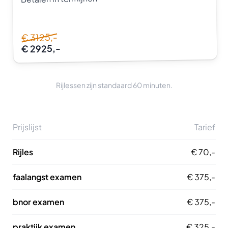
€ 3125,-
€ 2925,-
Rijlessen zijn standaard 60 minuten.
Prijslijst
Tarief
Rijles
€ 70,-
faalangst examen
€ 375,-
bnor examen
€ 375,-
praktijk examen
€ 325,-