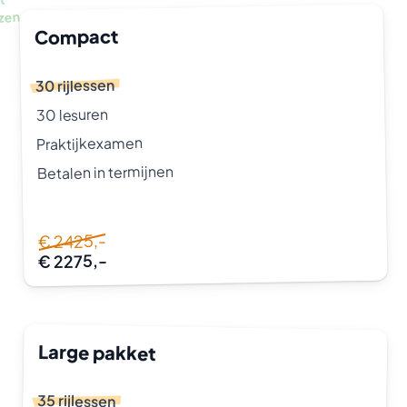
t
zen
Compact
30 rijlessen
30 lesuren
Praktijkexamen
Betalen in termijnen
€ 2425,-
€ 2275,-
Large pakket
35 rijlessen